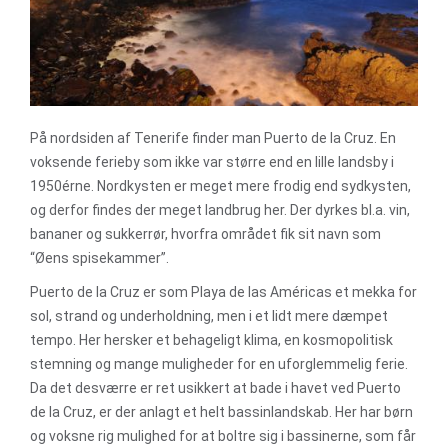
På nordsiden af Tenerife finder man Puerto de la Cruz. En
voksende ferieby som ikke var større end en lille landsby i
1950érne. Nordkysten er meget mere frodig end sydkysten,
og derfor findes der meget landbrug her. Der dyrkes bl.a. vin,
bananer og sukkerrør, hvorfra området fik sit navn som
“Øens spisekammer”.
Puerto de la Cruz er som Playa de las Américas et mekka for
sol, strand og underholdning, men i et lidt mere dæmpet
tempo. Her hersker et behageligt klima, en kosmopolitisk
stemning og mange muligheder for en uforglemmelig ferie.
Da det desværre er ret usikkert at bade i havet ved Puerto
de la Cruz, er der anlagt et helt bassinlandskab. Her har børn
og voksne rig mulighed for at boltre sig i bassinerne, som får